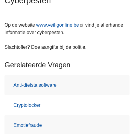
Cyberpesten
n
h
o
Op de website
www.veiligonline.be
vind je allerhande
u
informatie over cyberpesten.
d
g
Slachtoffer? Doe aangifte bij de politie.
a
a
Gerelateerde Vragen
n
Anti-diefstalsoftware
Cryptolocker
Emotiefraude