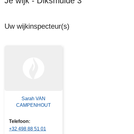
Je wijk - Diksmuide 3
n
h
o
Uw wijkinspecteur(s)
u
d
g
a
a
n
Sarah VAN
CAMPENHOUT
Telefoon
+32 498 88 51 01