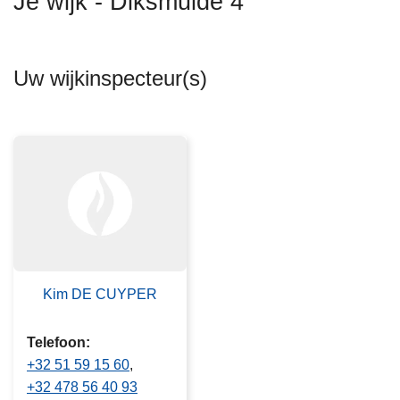
Je wijk - Diksmuide 4
n
h
o
Uw wijkinspecteur(s)
u
d
g
a
a
n
Kim DE CUYPER
Telefoon
+32 51 59 15 60
+32 478 56 40 93