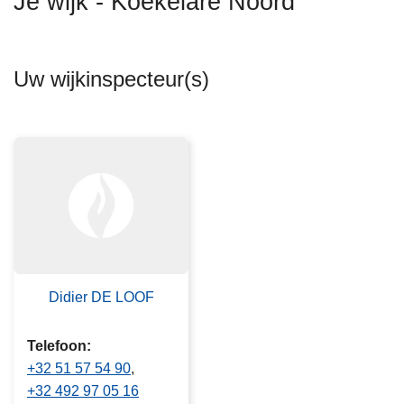
Je wijk - Koekelare Noord
n
h
o
Uw wijkinspecteur(s)
u
d
g
a
a
n
Didier DE LOOF
Telefoon
+32 51 57 54 90
+32 492 97 05 16