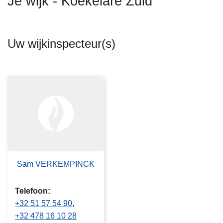
Je wijk - Koekelare Zuid
n
h
o
Uw wijkinspecteur(s)
u
d
g
a
a
n
Sam VERKEMPINCK
Telefoon
+32 51 57 54 90
+32 478 16 10 28