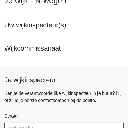
Je wijk - N-wegen
n
h
o
Uw wijkinspecteur(s)
u
d
g
Wijkcommissariaat
a
a
n
Je wijkinspecteur
Ken je de verantwoordelijke wijkinspecteur in je buurt? Hij
of zij is je eerste contactpersoon bij de politie.
Straat