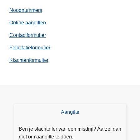
l
t
a
Noodnummers
-
n
V
Online aangiften
d
l
s
Contactformulier
a
e
a
Felicitatieformulier
p
n
o
d
Klachtenformulier
l
e
i
r
t
e
i
n
e
Aangifte
D
o
e
Ben je slachtoffer van een misdrijf? Aarzel dan
a
niet om aangifte te doen.