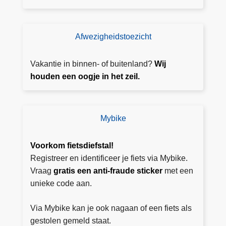
a
n
g
Afwezigheidstoezicht
T
ift
o
e
e
Vakantie in binnen- of buitenland?
Wij
z
houden een oogje in het zeil.
i
c
h
Mybike
M
t
y
a
bi
Voorkom fietsdiefstal!
a
k
Registreer en identificeer je fiets via Mybike.
n
e
Vraag
gratis een anti-fraude sticker
met een
v
unieke code aan.
r
a
Via Mybike kan je ook nagaan of een fiets als
g
gestolen gemeld staat.