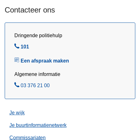
p
u
a
Contacteer ons
r
t
b
r
r
o
Dringende politiehulp
a
u
n
B
101
i
d
e
l
g
Een afspraak maken
l
l
e
e
Algemene informatie
v
m
a
B
03 376 21 00
e
a
e
t
r
l
N
i
e
Je wijk
n
d
O
Je buurtinformatienetwerk
e
o
r
s
Commissariaten