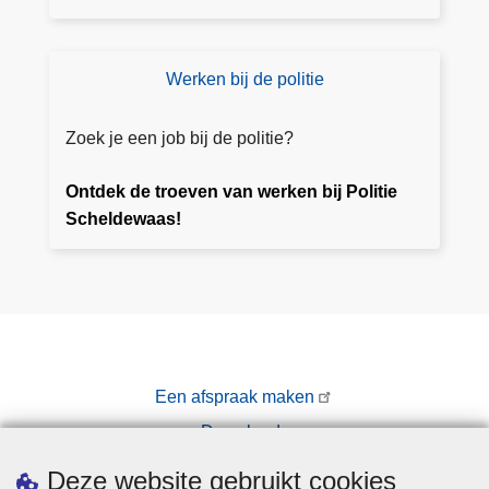
e
n
Werken bij de politie
W
er
k
Zoek je een job bij de politie?
e
n
Ontdek de troeven van werken bij Politie
bi
Scheldewaas!
j
P
ol
iti
e
S
Een afspraak maken
c
Downloads
h
el
Pers
Deze website gebruikt cookies