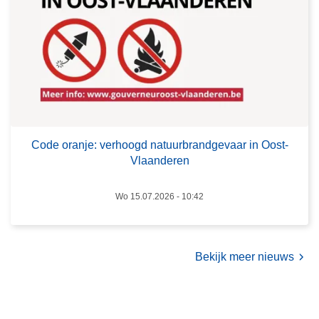
o
r
e
n
a
m
e
n
e
!
j
e
e
n
:
s
v
c
e
h
Code oranje: verhoogd natuurbrandgevaar in Oost-
r
a
Vlaanderen
h
p
o
p
Wo 15.07.2026 - 10:42
o
e
g
l
d
i
Bekijk meer nieuws
n
j
a
k
t
e
u