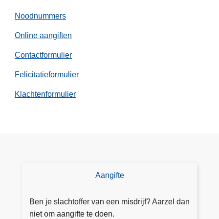
l
t
a
Noodnummers
-
n
V
Online aangiften
d
l
s
Contactformulier
a
e
a
Felicitatieformulier
p
n
o
d
Klachtenformulier
l
e
i
r
t
e
i
n
e
Aangifte
D
o
e
Ben je slachtoffer van een misdrijf? Aarzel dan
a
niet om aangifte te doen.