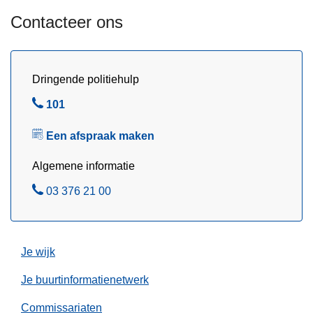
p
u
a
Contacteer ons
r
t
b
r
r
o
Dringende politiehulp
a
u
n
B
101
i
d
e
l
g
Een afspraak maken
l
l
e
e
Algemene informatie
v
m
a
B
03 376 21 00
e
a
e
t
r
l
N
i
e
Je wijk
n
d
O
Je buurtinformatienetwerk
e
o
r
s
Commissariaten