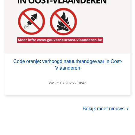
o
r
e
n
a
m
e
n
e
!
j
e
e
n
:
s
v
c
e
h
Code oranje: verhoogd natuurbrandgevaar in Oost-
r
a
Vlaanderen
h
p
o
p
Wo 15.07.2026 - 10:42
o
e
g
l
d
i
Bekijk meer nieuws
n
j
a
k
t
e
u