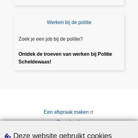
e
n
Werken bij de politie
W
er
k
Zoek je een job bij de politie?
e
n
Ontdek de troeven van werken bij Politie
bi
Scheldewaas!
j
P
ol
iti
e
S
Een afspraak maken
c
Downloads
h
el
Pers
Deze website gebruikt cookies