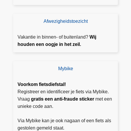
a
n
g
Afwezigheidstoezicht
T
ift
o
e
e
Vakantie in binnen- of buitenland?
Wij
z
houden een oogje in het zeil.
i
c
h
Mybike
M
t
y
a
bi
Voorkom fietsdiefstal!
a
k
Registreer en identificeer je fiets via Mybike.
n
e
Vraag
gratis een anti-fraude sticker
met een
v
unieke code aan.
r
a
Via Mybike kan je ook nagaan of een fiets als
g
gestolen gemeld staat.