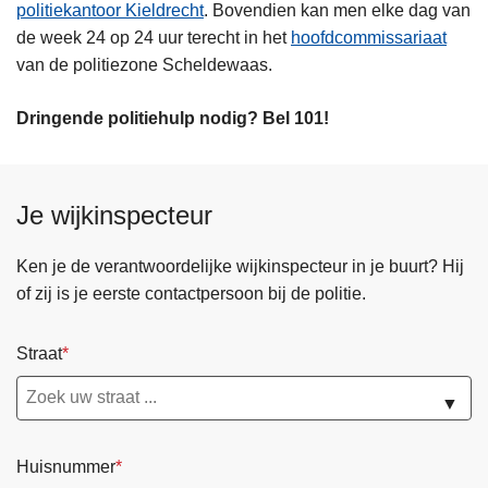
politiekantoor Kieldrecht
. Bovendien kan men elke dag van
n
de week 24 op 24 uur terecht in het
hoofdcommissariaat
h
van de politiezone Scheldewaas.
o
u
Dringende politiehulp nodig? Bel 101!
d
g
a
a
Je wijkinspecteur
n
Ken je de verantwoordelijke wijkinspecteur in je buurt? Hij
of zij is je eerste contactpersoon bij de politie.
Straat
▼
Huisnummer