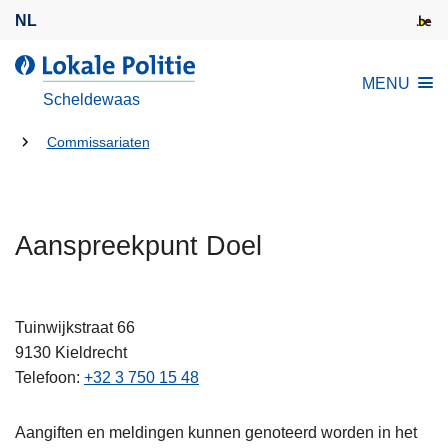
O
NL
v
e
L
MENU
r
o
Scheldewaas
s
k
l
U
a
Commissariaten
a
l
bent
a
e
hier:
n
P
e
Aanspreekpunt Doel
o
n
l
n
i
a
t
Tuinwijkstraat 66
a
i
9130
Kieldrecht
r
e
Telefoon
+32 3 750 15 48
d
e
Aangiften en meldingen kunnen genoteerd worden in het
i