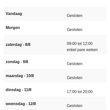
n
h
Vandaag
Gesloten
o
u
Morgen
d
Gesloten
g
a
09:00 tot 12:00
zaterdag - 8/8
a
enkel pare weken
n
zondag - 9/8
Gesloten
maandag - 10/8
Gesloten
dinsdag - 11/8
17:00 tot 20:00
woensdag - 12/8
Gesloten