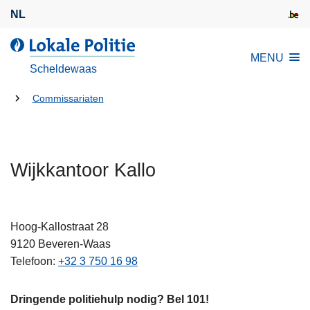
O
NL
v
e
L
MENU
r
o
Scheldewaas
s
k
l
U
a
Commissariaten
a
l
bent
a
e
hier:
n
P
e
Wijkkantoor Kallo
o
n
l
n
i
a
t
Hoog-Kallostraat 28
a
i
9120
Beveren-Waas
r
e
Telefoon
+32 3 750 16 98
d
e
Dringende politiehulp nodig? Bel 101!
i