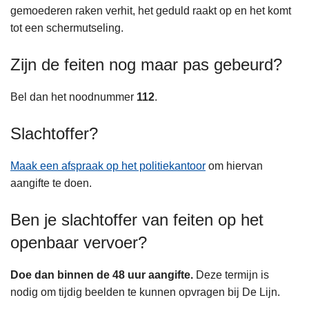
n
gemoederen raken verhit, het geduld raakt op en het komt
h
tot een schermutseling.
o
Zijn de feiten nog maar pas gebeurd?
u
d
g
Bel dan het noodnummer
112
.
a
Slachtoffer?
a
n
Maak een afspraak op het politiekantoor
om hiervan
aangifte te doen.
Ben je slachtoffer van feiten op het
openbaar vervoer?
Doe dan binnen de 48 uur aangifte.
Deze termijn is
nodig om tijdig beelden te kunnen opvragen bij De Lijn.