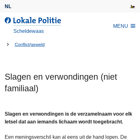
O
NL
v
e
L
MENU
r
o
Scheldewaas
s
k
l
U
a
Conflict/geweld
a
l
bent
a
e
hier:
n
P
e
Slagen en verwondingen (niet
o
n
l
familiaal)
n
i
a
t
a
i
r
Slagen en verwondingen is de verzamelnaam voor elk
e
d
letsel dat aan iemands lichaam wordt toegebracht.
e
i
Een meningsverschil kan al eens uit de hand lopen. De