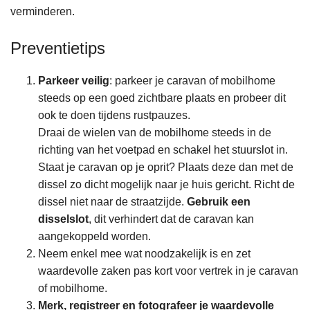
n
verminderen.
h
o
Preventietips
u
d
Parkeer veilig
: parkeer je caravan of mobilhome
g
steeds op een goed zichtbare plaats en probeer dit
a
ook te doen tijdens rustpauzes.
a
Draai de wielen van de mobilhome steeds in de
n
richting van het voetpad en schakel het stuurslot in.
Staat je caravan op je oprit? Plaats deze dan met de
dissel zo dicht mogelijk naar je huis gericht. Richt de
dissel niet naar de straatzijde.
Gebruik een
disselslot
, dit verhindert dat de caravan kan
aangekoppeld worden.
Neem enkel mee wat noodzakelijk is en zet
waardevolle zaken pas kort voor vertrek in je caravan
of mobilhome.
Merk, registreer en fotografeer je waardevolle