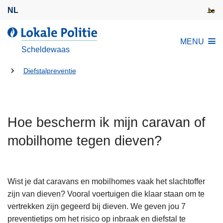
O
NL
v
e
L
MENU
r
o
Scheldewaas
s
k
l
U
a
Diefstalpreventie
a
l
bent
a
e
hier:
n
P
e
Hoe bescherm ik mijn caravan of
o
n
l
mobilhome tegen dieven?
n
i
a
t
a
i
r
Wist je dat caravans en mobilhomes vaak het slachtoffer
e
d
zijn van dieven? Vooral voertuigen die klaar staan om te
e
vertrekken zijn gegeerd bij dieven. We geven jou 7
i
preventietips om het risico op inbraak en diefstal te