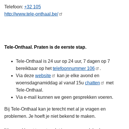
n
Telefoon
+32 105
h
http://www.tele-onthaal.be/
o
u
d
g
Tele-Onthaal. Praten is de eerste stap.
a
a
Tele-Onthaal is 24 uur op 24 uur, 7 dagen op 7
n
bereikbaar op het
telefoonnummer 106
.
Via deze
website
kan je elke avond en
woensdagnamiddag al vanaf 15u
chatten
met
Tele-Onthaal.
Via e-mail kunnen we geen gesprekken voeren.
Bij Tele-Onthaal kan je terecht met al je vragen en
problemen. Je hoeft je niet bekend te maken.