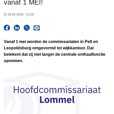
vanaf 1 MEI!
n
h
Di 28.04.2026 - 13:20
o
u
d
g
Vanaf 1 mei worden de commissariaten in Pelt en
a
Leopoldsburg omgevormd tot wijkkantoor. Dat
a
betekent dat zij niet langer de centrale onthaalfunctie
n
opnemen.