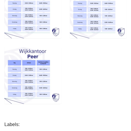
L
Labels
e