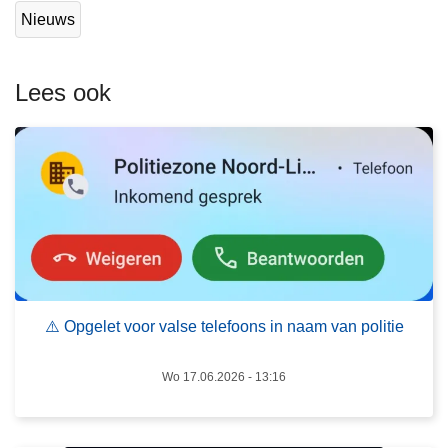
e
Nieuws
s
m
e
Lees ook
e
r
o
v
e
r
⚠️
L
O
e
p
e
⚠️ Opgelet voor valse telefoons in naam van politie
g
s
e
m
Wo 17.06.2026 - 13:16
l
e
e
e
t