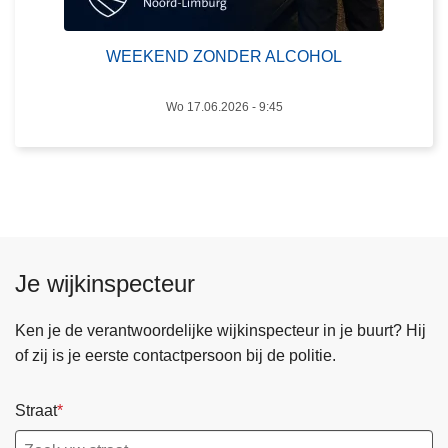
A
i
L
n
C
WEEKEND ZONDER ALCOHOL
n
O
a
H
Wo 17.06.2026 - 9:45
a
O
m
L
v
a
n
p
o
Je wijkinspecteur
l
i
Ken je de verantwoordelijke wijkinspecteur in je buurt? Hij
t
of zij is je eerste contactpersoon bij de politie.
i
e
Straat