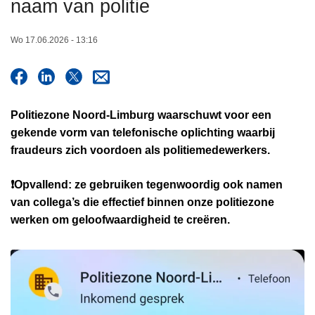
naam van politie
n
h
Wo 17.06.2026 - 13:16
o
u
d
g
Politiezone Noord-Limburg waarschuwt voor een
a
gekende vorm van telefonische oplichting
waarbij
a
fraudeurs zich voordoen als politiemedewerkers.
n
❗Opvallend: ze gebruiken tegenwoordig ook
namen
van collega’s die effectief binnen onze politiezone
werken
om geloofwaardigheid te creëren.