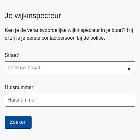
l
e
Je wijkinspecteur
v
e
Ken je de verantwoordelijke wijkinspecteur in je buurt? Hij
n
of zij is je eerste contactpersoon bij de politie.
s
r
e
Straat
d
▼
d
e
n
Huisnummer