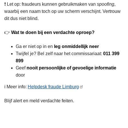
❗ Let op: fraudeurs kunnen gebruikmaken van
spoofing
,
waarbij een naam toch op uw scherm verschijnt. Vertrouw
dit dus niet blind.
👉
Wat te doen bij een verdachte oproep?
Ga er niet op in en
leg onmiddellijk neer
Twijfel je? Bel zelf naar het commissariaat:
011 399
899
Geef
nooit persoonlijke of gevoelige informatie
door
ℹ️ Meer info:
Helpdesk fraude Limburg
Blijf alert en meld verdachte feiten.
L