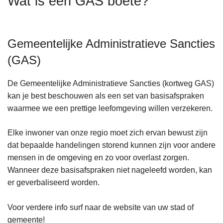
Wat is een GAS boete?
n
h
o
Gemeentelijke Administratieve Sancties
u
d
(GAS)
g
a
De Gemeentelijke Administratieve Sancties (kortweg GAS)
a
kan je best beschouwen als een set van basisafspraken
n
waarmee we een prettige leefomgeving willen verzekeren.
Elke inwoner van onze regio moet zich ervan bewust zijn
dat bepaalde handelingen storend kunnen zijn voor andere
mensen in de omgeving en zo voor overlast zorgen.
Wanneer deze basisafspraken niet nageleefd worden, kan
er geverbaliseerd worden.
Voor verdere info surf naar de website van uw stad of
gemeente!