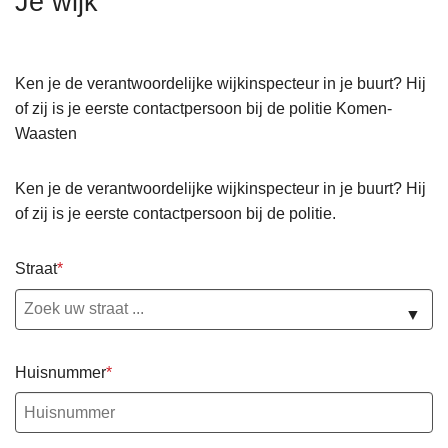
Je wijk
n
h
o
Ken je de verantwoordelijke wijkinspecteur in je buurt? Hij
u
of zij is je eerste contactpersoon bij de politie Komen-
d
Waasten
g
a
Ken je de verantwoordelijke wijkinspecteur in je buurt? Hij
a
of zij is je eerste contactpersoon bij de politie.
n
Straat
▼
Huisnummer