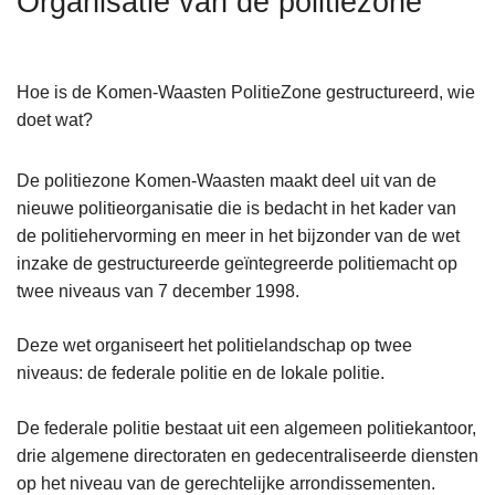
Organisatie van de politiezone
n
h
o
Hoe is de Komen-Waasten PolitieZone gestructureerd, wie
u
doet wat?
d
g
De politiezone Komen-Waasten maakt deel uit van de
a
nieuwe politieorganisatie die is bedacht in het kader van
a
de politiehervorming en meer in het bijzonder van de wet
n
inzake de gestructureerde geïntegreerde politiemacht op
twee niveaus van 7 december 1998.
Deze wet organiseert het politielandschap op twee
niveaus: de federale politie en de lokale politie.
De federale politie bestaat uit een algemeen politiekantoor,
drie algemene directoraten en gedecentraliseerde diensten
op het niveau van de gerechtelijke arrondissementen.