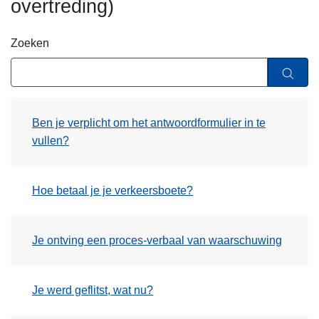
overtreding)
n
h
Zoeken
o
u
d
g
a
Ben je verplicht om het antwoordformulier in te
a
vullen?
n
Hoe betaal je je verkeersboete?
Je ontving een proces-verbaal van waarschuwing
Je werd geflitst, wat nu?