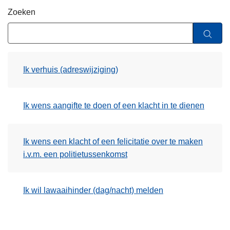
n
Zoeken
h
o
u
d
Ik verhuis (adreswijziging)
g
a
a
Ik wens aangifte te doen of een klacht in te dienen
n
Ik wens een klacht of een felicitatie over te maken
i.v.m. een politietussenkomst
Ik wil lawaaihinder (dag/nacht) melden