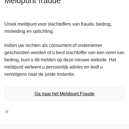
Meldpunt fraude
n
h
o
Uniek meldpunt voor slachtoffers van fraude, bedrog,
u
misleiding en oplichting.
d
g
Indien uw rechten als consument of ondernemer
a
geschonden werden of u bent slachtoffer van een vorm van
a
bedrog, kunt u dit melden op deze nieuwe website. Het
n
meldpunt verleent u persoonlijk advies en leidt u
vervolgens naar de juiste instantie.
Ga naar het Meldpunt Fraude