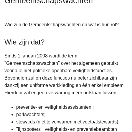
Gemeentschapswachten
n
h
o
Wie zijn de Gemeentschapswachten en wat is hun rol?
u
d
Wie zijn dat?
g
a
a
Sinds 1 januari 2008 wordt de term
n
"Gemeentschapswachten" over het algemeen gebruikt
voor alle niet-politieke openbare veiligheidsfuncties.
Bovendien zullen deze functies nu beter zichtbaar zijn
dankzij een uniforme werkkleding en één enkel embleem.
Hierdoor zal er geen verwarring meer ontstaan tussen :
preventie- en veiligheidsassistenten ;
parkwachters;
stewards (niet te verwarren met voetbalstewards);
"lijnspotters", veiligheids- en preventiebeambten