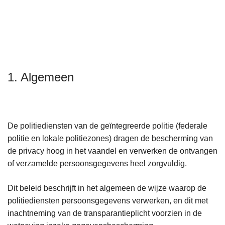
n
h
o
u
d
g
1. Algemeen
a
a
n
De politiediensten van de geïntegreerde politie (federale
politie en lokale politiezones) dragen de bescherming van
de privacy hoog in het vaandel en verwerken de ontvangen
of verzamelde persoonsgegevens heel zorgvuldig.
Dit beleid beschrijft in het algemeen de wijze waarop de
politiediensten persoonsgegevens verwerken, en dit met
inachtneming van de transparantieplicht voorzien in de