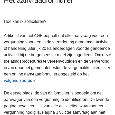
Het aanvraagformulier
n
h
o
Hoe kan ik solliciteren?
u
d
Artikel 3 van het AGP bepaalt dat elke aanvraag voor een
g
vergunning voor een in de verordening genoemde activiteit
a
of handeling uiterlijk 20 kalenderdagen voor de genoemde
a
activiteit bij de burgemeester moet zijn ingediend. Om deze
n
toelatingsprocedures te vereenvoudigen en de verwerking
ervan door het gemeentebestuur te vergemakkelijken, is er
een online aanvraagformulier opgesteld op het
volgende adres
.
De eerste bladzijde van dit formulier is bedoeld om de
aanvrager van een vergunning te identificeren. De tweede
pagina bevat een lijst van alle activiteiten waarvoor een
vergunning nodig is. Pagina 3 vult de aanvraag aan met