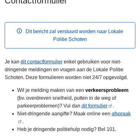
Contactformulier
n
h
o
u
Dit bericht zal verstuurd worden naar Lokale
d
Politie Schoten
g
a
a
Je kan
dit contactformulier
enkel gebruiken voor niet-
n
dringende meldingen en vragen aan de Lokale Politie
Schoten. Deze formulieren worden niet 24/7 opgevolgd.
Wil je melding maken van een
verkeersprobleem
(bv. overdreven snelheid, putten in de weg of
parkeerproblemen)? Vul dan
dit formulier
.
Niet-dringende aangifte? Maak online een
afspraak
.
Heb je dringende politiehulp nodig? Bel 101.