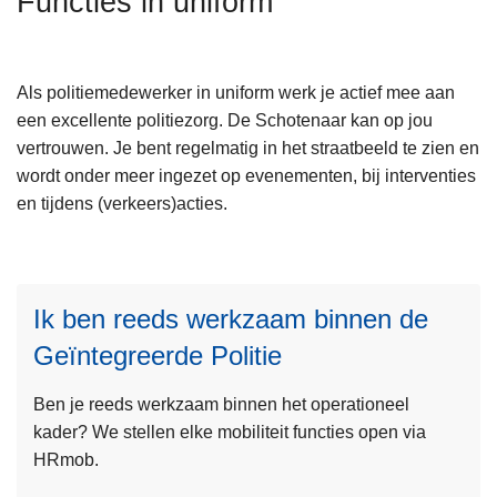
Functies in uniform
n
h
o
Als politiemedewerker in uniform werk je actief mee aan
u
een excellente politiezorg. De Schotenaar kan op jou
d
vertrouwen. Je bent regelmatig in het straatbeeld te zien en
g
wordt onder meer ingezet op evenementen, bij interventies
a
en tijdens (verkeers)acties.
a
n
L
e
Ik ben reeds werkzaam binnen de
e
Geïntegreerde Politie
s
m
Ben je reeds werkzaam binnen het operationeel
e
kader? We stellen elke mobiliteit functies open via
e
L
HRmob.
r
e
o