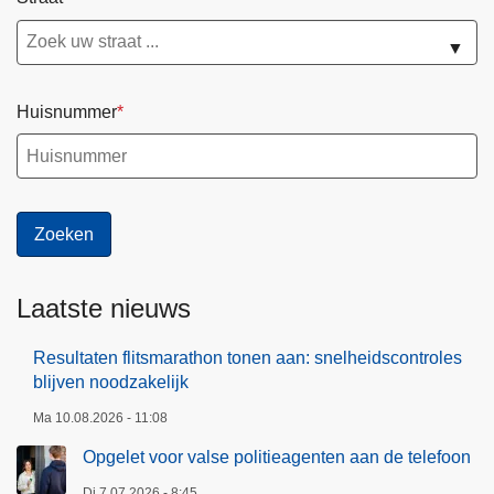
i
a
t
▼
a
i
m
e
b
Huisnummer
m
i
e
n
d
n
e
e
w
n
e
d
r
e
Laatste nieuws
k
G
e
e
Resultaten flitsmarathon tonen aan: snelheidscontroles
r
ï
blijven noodzakelijk
w
n
Ma 10.08.2026 - 11:08
o
t
Opgelet voor valse politieagenten aan de telefoon
r
e
d
g
Di 7.07.2026 - 8:45