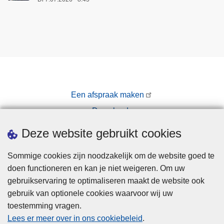
e
r
n
e
e
r
d
e
P
Een afspraak maken
o
l
Downloads
i
Pers
Deze website gebruikt cookies
t
i
Sommige cookies zijn noodzakelijk om de website goed te
e
doen functioneren en kan je niet weigeren. Om uw
gebruikservaring te optimaliseren maakt de website ook
gebruik van optionele cookies waarvoor wij uw
toestemming vragen.
Disclaimer
Lees er meer over in ons cookiebeleid
.
Privacy