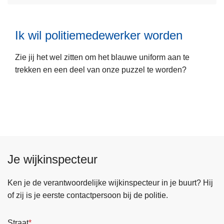
e
v
s
e
Ik wil politiemedewerker worden
m
r
e
I
Zie jij het wel zitten om het blauwe uniform aan te
e
k
trekken en een deel van onze puzzel te worden?
r
b
o
e
v
n
e
r
r
e
I
e
k
d
Je wijkinspecteur
w
s
i
w
l
Ken je de verantwoordelijke wijkinspecteur in je buurt? Hij
e
p
of zij is je eerste contactpersoon bij de politie.
r
o
k
l
z
Straat