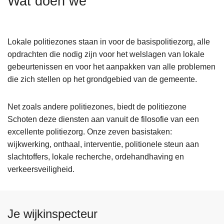
Wat doen we
n
h
o
Lokale politiezones staan in voor de basispolitiezorg, alle
u
opdrachten die nodig zijn voor het welslagen van lokale
d
gebeurtenissen en voor het aanpakken van alle problemen
g
die zich stellen op het grondgebied van de gemeente.
a
a
Net zoals andere politiezones, biedt de politiezone
n
Schoten deze diensten aan vanuit de filosofie van een
excellente politiezorg. Onze zeven basistaken:
wijkwerking, onthaal, interventie, politionele steun aan
slachtoffers, lokale recherche, ordehandhaving en
verkeersveiligheid.
Je wijkinspecteur