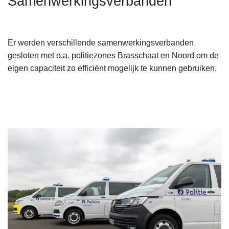
Samenwerkingsverbanden
n
h
o
Er werden verschillende samenwerkingsverbanden
u
gesloten met o.a. politiezones Brasschaat en Noord om de
d
eigen capaciteit zo efficiënt mogelijk te kunnen gebruiken,
g
a
a
n