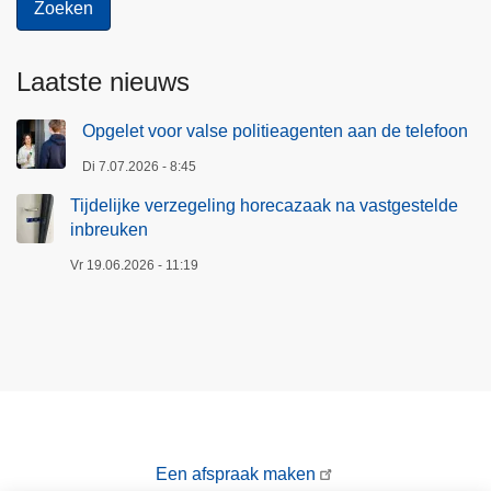
o
l
i
Laatste nieuws
t
i
Opgelet voor valse politieagenten aan de telefoon
e
Di 7.07.2026 - 8:45
S
c
Tijdelijke verzegeling horecazaak na vastgestelde
inbreuken
h
o
Vr 19.06.2026 - 11:19
t
e
n
Een afspraak maken