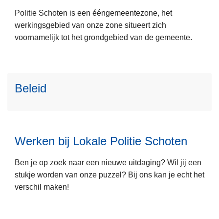
m
P
L
Politie Schoten is een ééngemeentezone, het
e
o
e
werkingsgebied van onze zone situeert zich
e
l
e
voornamelijk tot het grondgebied van de gemeente.
r
i
s
o
t
m
v
i
e
e
e
Beleid
e
r
c
r
O
o
L
o
n
l
e
v
z
l
e
e
e
e
Werken bij Lokale Politie Schoten
s
r
p
g
m
B
o
e
Ben je op zoek naar een nieuwe uitdaging? Wil jij een
e
e
l
stukje worden van onze puzzel? Bij ons kan je echt het
e
l
i
verschil maken!
r
e
t
o
i
i
v