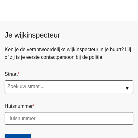
d
e
e
z
r
o
W
n
e
e
Je wijkinspecteur
r
k
e
Ken je de verantwoordelijke wijkinspecteur in je buurt? Hij
n
of zij is je eerste contactpersoon bij de politie.
b
i
Straat
j
L
▼
o
k
Huisnummer
a
l
e
P