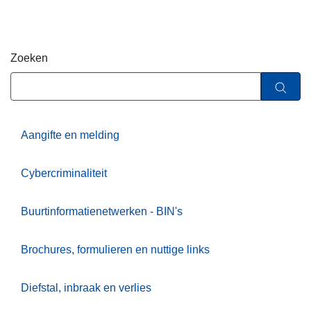
n
h
o
Zoeken
u
d
g
a
a
Aangifte en melding
n
Cybercriminaliteit
Buurtinformatienetwerken - BIN's
Brochures, formulieren en nuttige links
Diefstal, inbraak en verlies