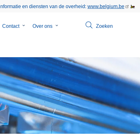
informatie en diensten van de overheid:
www.belgium.be
bmenu
Contact
Submenu
Over ons
Submenu
Zoeken
van
van
keer
Contact
Over
ons