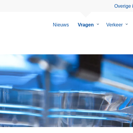
Overige 
Nieuws
Vragen
Submenu
Verkeer
Su
van
van
Vragen
Ver