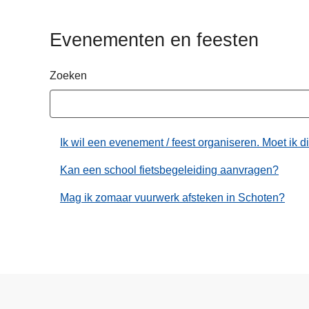
n
h
Evenementen en feesten
o
u
Zoeken
d
g
a
a
Ik wil een evenement / feest organiseren. Moet ik di
n
Kan een school fietsbegeleiding aanvragen?
Mag ik zomaar vuurwerk afsteken in Schoten?