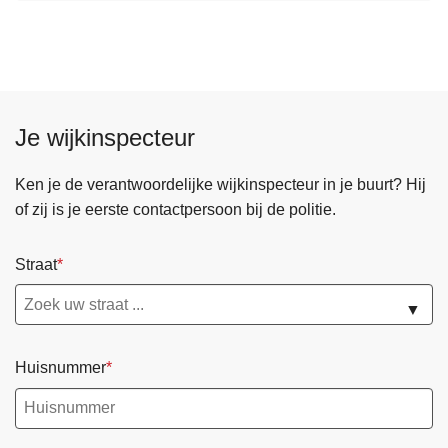
l
g
e
n
d
Je wijkinspecteur
e
p
Ken je de verantwoordelijke wijkinspecteur in je buurt? Hij
a
of zij is je eerste contactpersoon bij de politie.
g
i
Straat
n
a
▼
Huisnummer