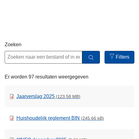
n
h
o
u
d
g
Zoeken
a
Filters
a
Open
n
filters
Er worden 97 resultaten weergegeven
Jaarverslag 2025
(123.58 MB)
Huishoudelijk reglement BIN
(245.66 kB)