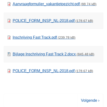
Aanvraagformulier_vakantietoezicht.pdf
(88.74 kB)
POLICE_FORM_INSP_NL-2018.pdf
(178.67 kB)
Inschrijving Fast Track.pdf
(239.78 kB)
Bijlage Inschrijving Fast Track 2.docx
(845.48 kB)
POLICE_FORM_INSP_NL-2018.pdf
(178.67 kB)
V
Volgende ›
o