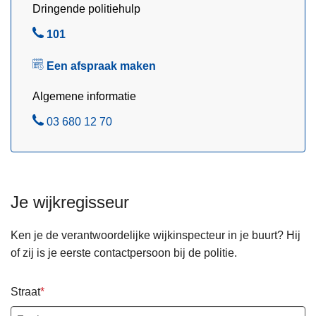
a
Dringende politiehulp
k
B
101
n
e
a
Een afspraak maken
l
v
a
Algemene informatie
s
B
03 680 12 70
t
e
g
l
e
s
t
Je wijkregisseur
e
l
Ken je de verantwoordelijke wijkinspecteur in je buurt? Hij
d
of zij is je eerste contactpersoon bij de politie.
e
i
Straat
n