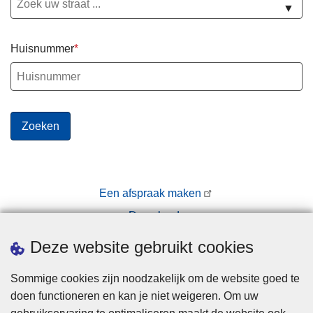
b
▼
r
e
Huisnummer
u
k
e
n
Een afspraak maken
Downloads
Pers
Deze website gebruikt cookies
Sommige cookies zijn noodzakelijk om de website goed te
doen functioneren en kan je niet weigeren. Om uw