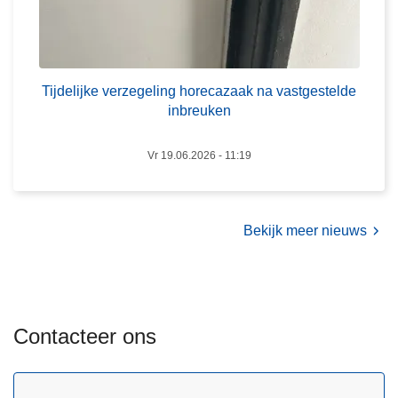
e
r
t
z
e
e
l
g
Tijdelijke verzegeling horecazaak na vastgestelde
e
e
inbreuken
f
l
o
i
Vr 19.06.2026 - 11:19
o
n
n
g
h
Bekijk meer nieuws
o
r
e
c
Contacteer ons
a
z
a