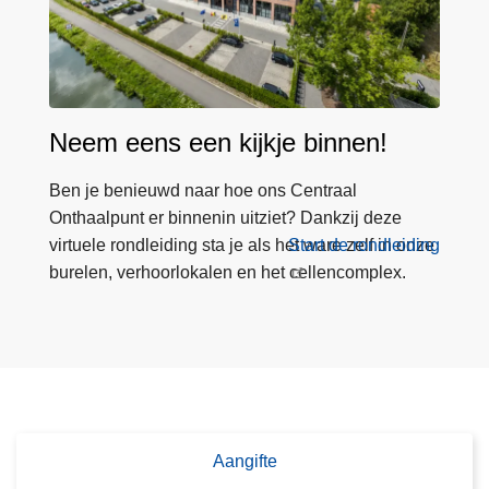
8
j
u
n
i
Neem eens een kijkje binnen!
Ben je benieuwd naar hoe ons Centraal
Onthaalpunt er binnenin uitziet? Dankzij deze
virtuele rondleiding sta je als het ware zelf in onze
Start de rondleiding
burelen, verhoorlokalen en het cellencomplex.
Aangifte
D