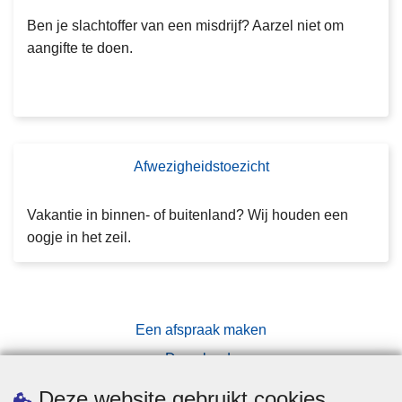
o
e
Ben je slachtoffer van een misdrijf? Aarzel niet om
a
aangifte te doen.
a
n
g
ift
e
Afwezigheidstoezicht
V
r
a
Vakantie in binnen- of buitenland? Wij houden een
a
oogje in het zeil.
g
t
o
e
Een afspraak maken
z
Downloads
i
Pers
c
Deze website gebruikt cookies