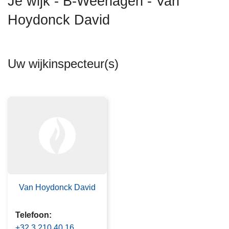
Je wijk - B-Weehagen - Van
n
Hoydonck David
h
o
u
d
Uw wijkinspecteur(s)
g
a
a
n
Van Hoydonck David
Telefoon
+32 3 210 40 16