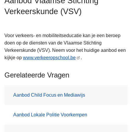
Aanbod Vlaamse Stichting
n
Verkeerskunde (VSV)
h
o
u
d
Voor verkeers- en mobiliteitseducatie kan je een beroep
g
doen op de diensten van de Vlaamse Stichting
a
Verkeerskunde (VSV). Neem voor het huidige aanbod een
a
kijkje op
www.verkeeropschool.be
.
n
Gerelateerde Vragen
Aanbod Child Focus en Mediawijs
Aanbod Lokale Politie Voorkempen