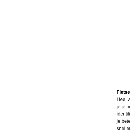
Fietse
Heel w
je je 
identi
je bet
snelle