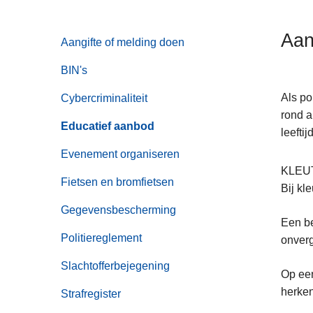
n
h
Aan
Aangifte of melding doen
o
u
BIN's
d
g
Als po
Cybercriminaliteit
a
rond a
Educatief aanbod
a
leefti
n
Evenement organiseren
KLEU
Fietsen en bromfietsen
Bij kl
Gegevensbescherming
Een be
Politiereglement
onverg
Slachtofferbejegening
Op een
herken
Strafregister