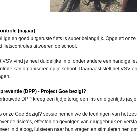
ontrole (najaar)
ilige en goed uitgeruste fiets is super belangrijk. Opgelet: onze
t fietscontroles uitvoeren op school.
t VSV vind je heel duidelijke info, onder andere een handige l
ontrole kan organiseren op je school. Daarnaast stelt het VSV ook
agen.
preventie (DPP) - Project Goe bezig!?
rtrouwde DPP kreeg een tijdje terug een fris en eigentijds jasje
s onze Goe Bezig!? sessie nemen we de leerlingen van het zesd
 over de risico’s, effecten en gevolgen van druggebruik en vers
eer in dialoog, luisteren naar hun vragen en stimuleren hen om