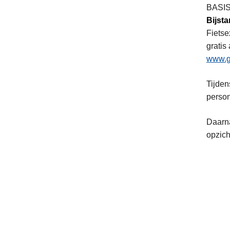
BASI
Bijst
Fietse
gratis
www.g
Tijden
person
Daarna
opzich