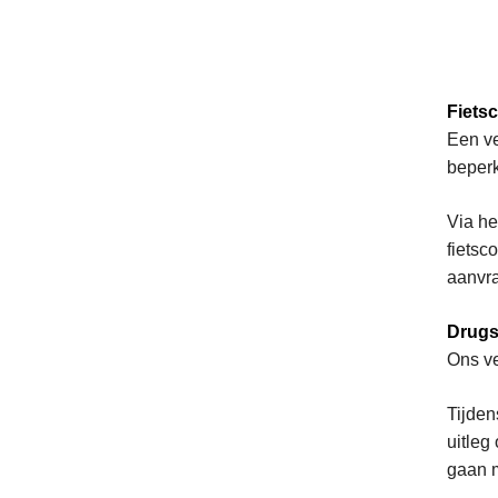
Fietsc
Een ve
beperk
Via he
fietsc
aanvr
Drugs
Ons ve
Tijden
uitleg
gaan m