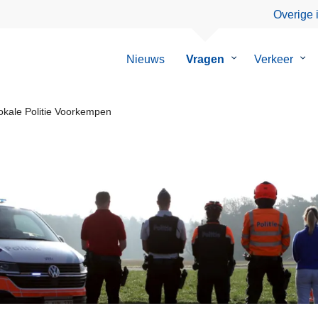
Overige 
Nieuws
Vragen
Submenu
Verkeer
Su
van
van
Vragen
Ver
kale Politie Voorkempen