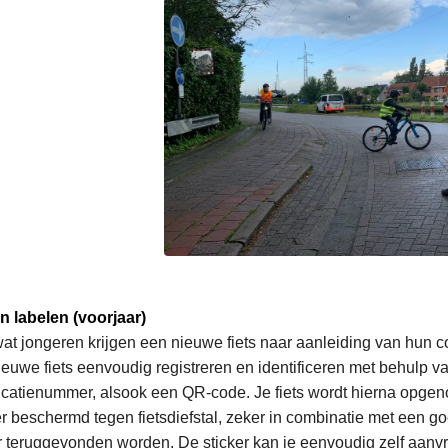
n labelen (voorjaar)
at jongeren krijgen een nieuwe fiets naar aanleiding van hun c
nieuwe fiets eenvoudig registreren en identificeren met behulp v
ficatienummer, alsook een QR-code. Je fiets wordt hierna opgeno
er beschermd tegen fietsdiefstal, zeker in combinatie met een goe
r teruggevonden worden. De sticker kan je eenvoudig zelf aanvra