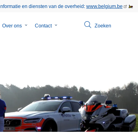
informatie en diensten van de overheid:
www.belgium.be
bmenu
Over ons
Submenu
Contact
Submenu
Zoeken
van
van
keer
Over
Contact
ons