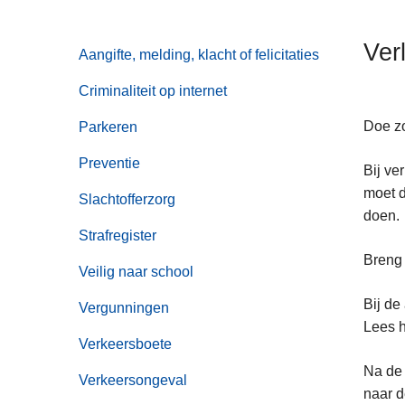
n
h
Ver
Aangifte, melding, klacht of felicitaties
o
u
Criminaliteit op internet
d
g
Doe zo
Parkeren
a
Preventie
Bij ve
a
moet d
n
Slachtofferzorg
doen.
Strafregister
Breng 
Veilig naar school
Bij de
Vergunningen
Lees h
Verkeersboete
Na de 
Verkeersongeval
naar d