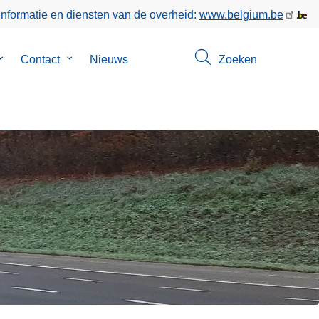
informatie en diensten van de overheid:
www.belgium.be
Submenu
Contact
Submenu
Nieuws
Zoeken
van
van
Over
Contact
ons