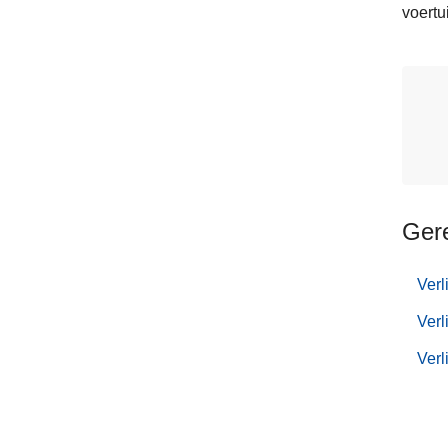
voertu
Ger
Verl
Verl
Verl