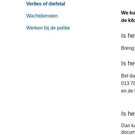
Verlies of diefstal
We ku
Wachtdiensten
de ki
Werken bij de politie
Is he
Breng 
Is he
Bel da
013 78
en de 
Is he
Dan ka
docume