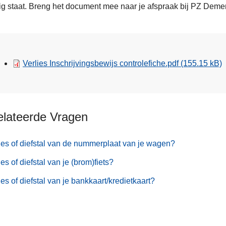
ig staat. Breng het document mee naar je afspraak bij PZ Dem
Verlies Inschrijvingsbewijs controlefiche.pdf
(155.15 kB)
elateerde Vragen
ies of diefstal van de nummerplaat van je wagen?
ies of diefstal van je (brom)fiets?
ies of diefstal van je bankkaart/kredietkaart?