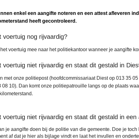
nnen enkel een aangifte noteren en een attest afleveren i
lometerstand heeft gecontroleerd.
t voertuig nog rijvaardig?
het voertuig mee naar het politiekantoor wanneer je aangifte k
t voertuig niet rijvaardig en staat dit gestald in D
n met onze politiepost (hoofdcommissariaat Diest op 013 35 0
 08 10). Dan komt onze politiepatrouille langs op de plaats waar
kilometerstand.
t voertuig niet rijvaardig en staat dit gestald in e
n je aangifte doen bij de politie van die gemeente. Doe je toc
nt af dat je hier als bijlage vindt en laat het invullen en onde