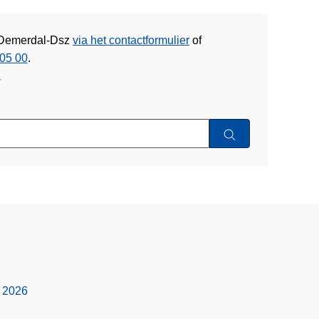
e Demerdal-Dsz
via het contactformulier
of
05 00
.
w
s 2026