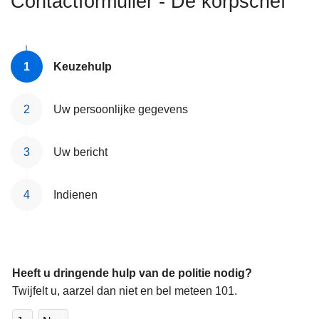
Contactformulier - De korpschef
n
h
o
u
Keuzehulp
d
g
Uw persoonlijke gegevens
a
a
Uw bericht
n
Indienen
Heeft u dringende hulp van de politie nodig?
Twijfelt u, aarzel dan niet en bel meteen 101.