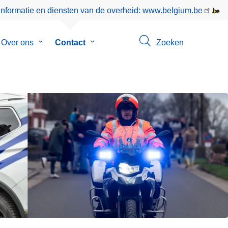
informatie en diensten van de overheid:
www.belgium.be
menu
Over ons
Submenu
Contact
Submenu
Zoeken
van
van
eer
Over
Contact
ons