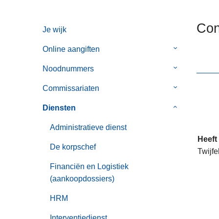
n
h
Con
Je wijk
o
u
Online aangiften
Submenu
d
van
g
Noodnummers
Submenu
Online
a
van
aangiften
Commissariaten
Submenu
a
Noodnummer
van
n
Diensten
Submenu
Commissaria
van
Administratieve dienst
Diensten
Heeft
De korpschef
Twijfe
Financiën en Logistiek
(aankoopdossiers)
HRM
Interventiedienst