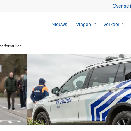
Overige 
Nieuws
Vragen
Submenu
Verkeer
Sub
van
van
Vragen
Verk
actformulier