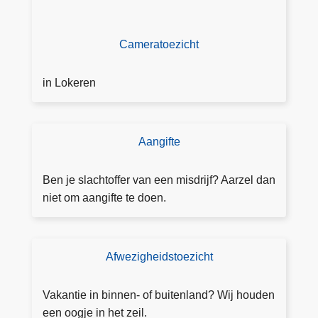
Cameratoezicht
in Lokeren
Aangifte
D
o
e
Ben je slachtoffer van een misdrijf? Aarzel dan
a
niet om aangifte te doen.
a
n
g
Afwezigheidstoezicht
T
ift
o
e
e
Vakantie in binnen- of buitenland? Wij houden
vi
z
een oogje in het zeil.