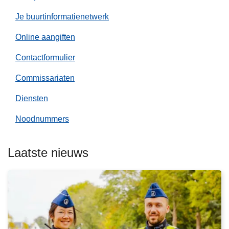
i
t
Je buurtinformatienetwerk
i
Online aangiften
e
L
Contactformulier
o
k
Commissariaten
L
e
e
Diensten
r
e
e
Noodnummers
s
n
m
e
Laatste nieuws
e
r
o
v
e
r