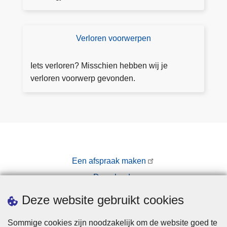
a
i
d
c
e
h
Verloren voorwerpen
V
z
t
e
e
a
rl
li
Iets verloren? Misschien hebben wij je
a
o
n
verloren voorwerp gevonden.
n
r
k
v
e
r
n
a
v
g
o
e
o
n
Een afspraak maken
r
Downloads
w
e
Pers
Deze website gebruikt cookies
r
p
Sommige cookies zijn noodzakelijk om de website goed te