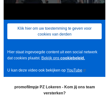
Klik hier om uw toestemming te geven voor
cookies van derden
Hier staat ingevoegde content uit een social netwerk
dat cookies plaatst.
Bekijk ons
cookiebeleid.
U kan deze video ook bekijken op
YouTube
promofilmpje PZ Lokeren - Kom jij ons team
versterken?