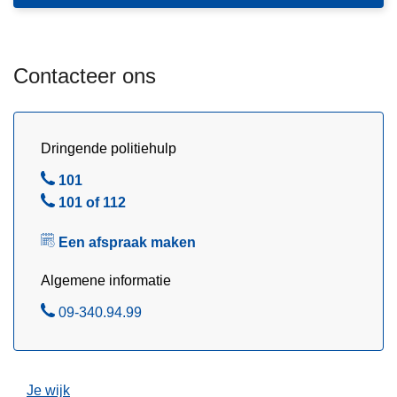
n
s
h
p
o
r
Contacteer ons
u
a
d
a
g
k
a
Dringende politiehulp
m
a
a
B
101
n
k
e
B
101 of 112
e
l
e
n
Een afspraak maken
l
b
Algemene informatie
i
j
B
09-340.94.99
P
e
o
l
l
Je wijk