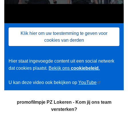
Klik hier om uw toestemming te geven voor
cookies van derden
Hier staat ingevoegde content uit een social netwerk
dat cookies plaatst.
Bekijk ons
cookiebeleid.
U kan deze video ook bekijken op
YouTube
promofilmpje PZ Lokeren - Kom jij ons team
versterken?