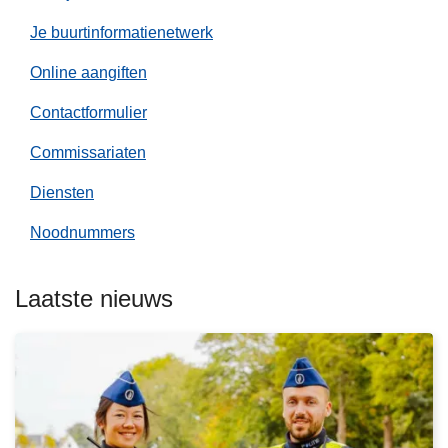
i
t
Je buurtinformatienetwerk
i
Online aangiften
e
L
Contactformulier
o
k
Commissariaten
L
e
e
Diensten
r
e
e
Noodnummers
s
n
m
e
Laatste nieuws
e
r
o
v
e
r