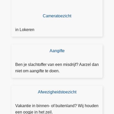
Cameratoezicht
in Lokeren
Aangifte
D
o
e
Ben je slachtoffer van een misdrijf? Aarzel dan
a
niet om aangifte te doen.
a
n
g
Afwezigheidstoezicht
T
ift
o
e
e
Vakantie in binnen- of buitenland? Wij houden
vi
z
een oogje in het zeil.