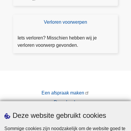
a
i
d
c
e
h
Verloren voorwerpen
V
z
t
e
e
a
rl
li
Iets verloren? Misschien hebben wij je
a
o
n
verloren voorwerp gevonden.
n
r
k
v
e
r
n
a
v
g
o
e
o
n
Een afspraak maken
r
Downloads
w
e
Pers
Deze website gebruikt cookies
r
p
Sommige cookies zijn noodzakelijk om de website goed te