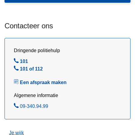
n
s
h
p
o
r
Contacteer ons
u
a
d
a
g
k
a
Dringende politiehulp
m
a
a
B
101
n
k
e
B
101 of 112
e
l
e
n
Een afspraak maken
l
b
Algemene informatie
i
j
B
09-340.94.99
P
e
o
l
l
Je wijk