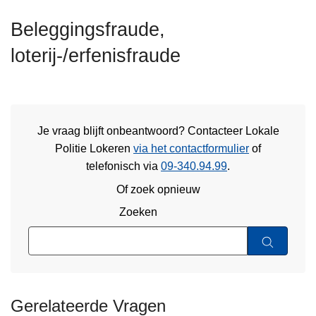
n
Beleggingsfraude,
h
o
loterij-/erfenisfraude
u
d
g
a
Je vraag blijft onbeantwoord? Contacteer Lokale
a
Politie Lokeren
via het contactformulier
of
n
telefonisch via
09-340.94.99
.
Of zoek opnieuw
Zoeken
Gerelateerde Vragen