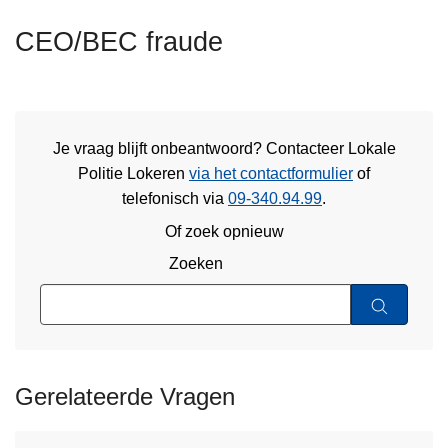
n
CEO/BEC fraude
h
o
u
d
g
Je vraag blijft onbeantwoord? Contacteer Lokale
a
Politie Lokeren
via het contactformulier
of
a
telefonisch via
09-340.94.99
.
n
Of zoek opnieuw
Zoeken
Gerelateerde Vragen