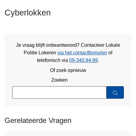
n
Cyberlokken
h
o
u
d
g
Je vraag blijft onbeantwoord? Contacteer Lokale
a
Politie Lokeren
via het contactformulier
of
a
telefonisch via
09-340.94.99
.
n
Of zoek opnieuw
Zoeken
Gerelateerde Vragen