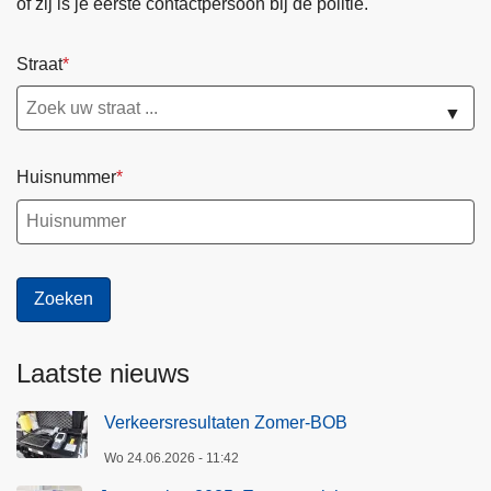
of zij is je eerste contactpersoon bij de politie.
r
z
Straat
i
c
▼
h
t
Huisnummer
v
a
n
o
n
z
e
Laatste nieuws
w
e
Verkeersresultaten Zomer-BOB
r
Wo 24.06.2026 - 11:42
k
i