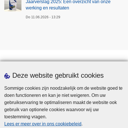
Jaarverslag 2025: Een overzicht van onze
n
werking en resultaten
g
Do 11.06.2026 - 13:29
e
n
r
e
s
u
l
t
Een afspraak maken
Deze website gebruikt cookies
a
t
Sommige cookies zijn noodzakelijk om de website goed te
e
doen functioneren en kan je niet weigeren. Om uw
n
gebruikservaring te optimaliseren maakt de website ook
gebruik van optionele cookies waarvoor wij uw
toestemming vragen.
Disclaimer
Lees er meer over in ons cookiebeleid
.
Privacy