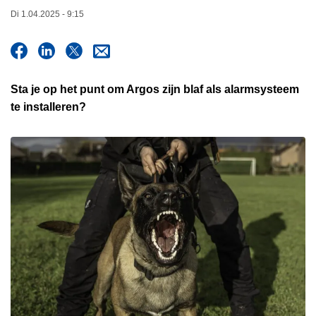
n
Di 1.04.2025 - 9:15
h
o
u
d
Sta je op het punt om Argos zijn blaf als alarmsysteem
g
te installeren?
a
a
n