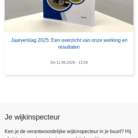
v
e
e
r
r
-
s
B
l
O
Jaarverslag 2025: Een overzicht van onze werking en
a
B
resultaten
g
2
Do 11.06.2026 - 13:29
0
2
5
:
E
e
n
Je wijkinspecteur
o
v
Ken je de verantwoordelijke wijkinspecteur in je buurt? Hij
e