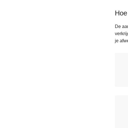
Hoe 
De aan
verkri
je afw