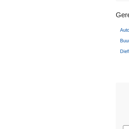
Ger
Aut
Buur
Dief