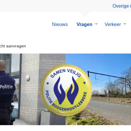
Overige 
Nieuws
Vragen
Submenu
Verkeer
Su
van
van
Vragen
Ver
cht aanvragen