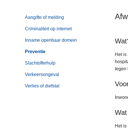
n
h
Afw
Aangifte of melding
o
u
Criminaliteit op internet
d
Wat
g
Inname openbaar domein
a
Preventie
a
Het is
n
hospit
Slachtofferhulp
tegen 
Verkeersongeval
Voo
Verlies of diefstal
Inwon
Wat 
Het is 