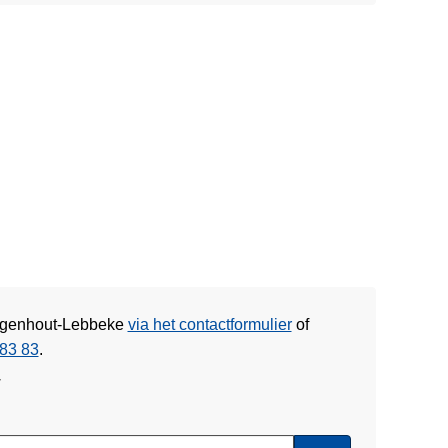
Buggenhout-Lebbeke
via het contactformulier
of
83 83
.
w