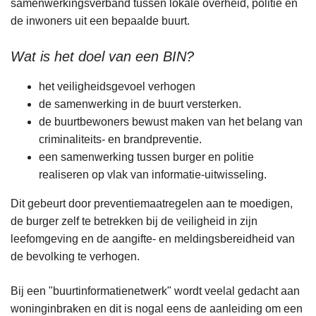
samenwerkingsverband tussen lokale overheid, politie en
n
de inwoners uit een bepaalde buurt.
h
o
Wat is het doel van een BIN?
u
d
het veiligheidsgevoel verhogen
g
de samenwerking in de buurt versterken.
a
de buurtbewoners bewust maken van het belang van
a
criminaliteits- en brandpreventie.
n
een samenwerking tussen burger en politie
realiseren op vlak van informatie-uitwisseling.
Dit gebeurt door preventiemaatregelen aan te moedigen,
de burger zelf te betrekken bij de veiligheid in zijn
leefomgeving en de aangifte- en meldingsbereidheid van
de bevolking te verhogen.
Bij een "buurtinformatienetwerk" wordt veelal gedacht aan
woninginbraken en dit is nogal eens de aanleiding om een