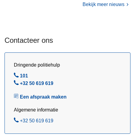
n
Bekijk meer nieuws
e
s
b
u
Contacteer ons
n
d
e
l
Dringende politiehulp
e
B
101
n
e
B
+32 50 619 619
k
l
e
r
Een afspraak maken
l
a
c
Algemene informatie
h
B
+32 50 619 619
t
e
e