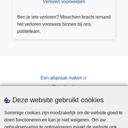
Verloren voorwerpen
V
k
a
e
u
a
rl
Ben je iets verloren? Misschien bracht iemand
s
n
o
het verloren voorwerp binnen bij ons
t
v
r
politieteam.
r
e
a
n
g
v
e
o
n
o
r
Een afspraak maken
w
Downloads
e
r
Pers
Deze website gebruikt cookies
p
e
Sommige cookies zijn noodzakelijk om de website goed te
n
doen functioneren en kan je niet weigeren. Om uw
gebruikservaring te optimaliseren maakt de website ook