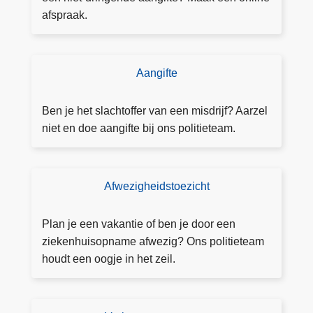
n
o
afspraak.
e
u
p
d
r
i
Aangifte
D
o
g
o
j
e
e
Ben je het slachtoffer van een misdrijf? Aarzel
e
n
a
niet en doe aangifte bij ons politieteam.
c
o
a
t
n
n
a
li
g
a
Afwezigheidstoezicht
T
n
ift
n
o
e
e
d
e
Plan je een vakantie of ben je door een
e
z
ziekenhuisopname afwezig? Ons politieteam
O
i
houdt een oogje in het zeil.
o
c
s
h
t
t