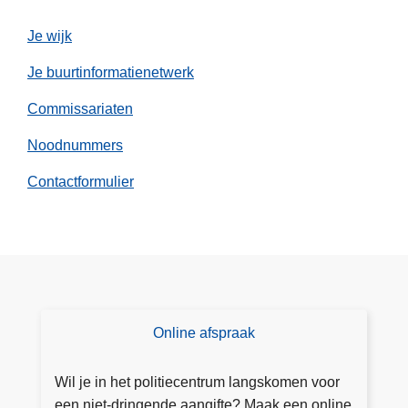
l
n
v
Je wijk
o
Je buurtinformatienetwerk
o
r
Commissariaten
i
n
Noodnummers
n
Contactformulier
o
v
a
t
i
e
f
Online afspraak
E
d
e
r
n
Wil je in het politiecentrum langskomen voor
o
v
een niet-dringende aangifte? Maak een online