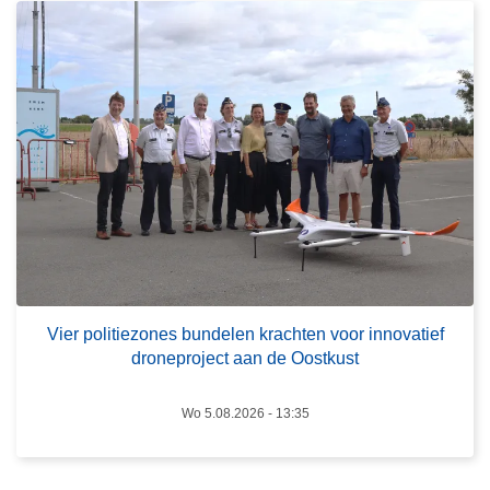
s
r
o
p
v
e
e
c
r
t
V
e
i
u
e
r
r
k
p
e
o
n
l
n
i
e
Vier politiezones bundelen krachten voor innovatief
droneproject aan de Oostkust
t
n
i
e
Wo 5.08.2026 - 13:35
z
o