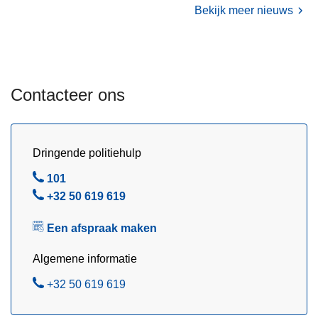
n
Bekijk meer nieuws
e
s
b
u
Contacteer ons
n
d
e
l
Dringende politiehulp
e
B
101
n
e
B
+32 50 619 619
k
l
e
r
Een afspraak maken
l
a
c
Algemene informatie
h
B
+32 50 619 619
t
e
e