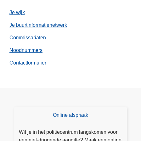
l
n
v
Je wijk
o
Je buurtinformatienetwerk
o
r
Commissariaten
i
n
Noodnummers
n
Contactformulier
o
v
a
t
i
e
f
Online afspraak
E
d
e
r
n
Wil je in het politiecentrum langskomen voor
o
v
een niet-dringende aangifte? Maak een online