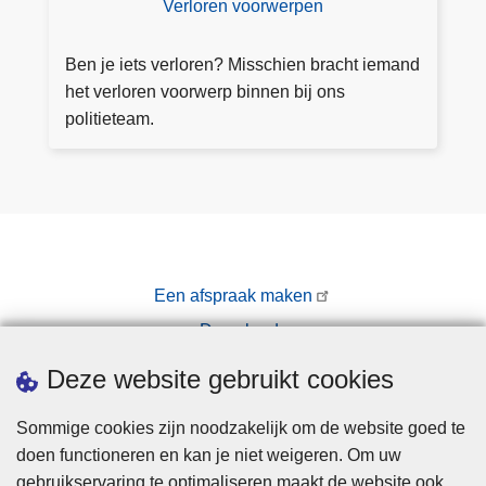
Verloren voorwerpen
V
k
a
e
u
a
rl
Ben je iets verloren? Misschien bracht iemand
s
n
o
het verloren voorwerp binnen bij ons
t
v
r
politieteam.
r
e
a
n
g
v
e
o
n
o
r
Een afspraak maken
w
Downloads
e
r
Pers
Deze website gebruikt cookies
p
e
Sommige cookies zijn noodzakelijk om de website goed te
n
doen functioneren en kan je niet weigeren. Om uw
gebruikservaring te optimaliseren maakt de website ook