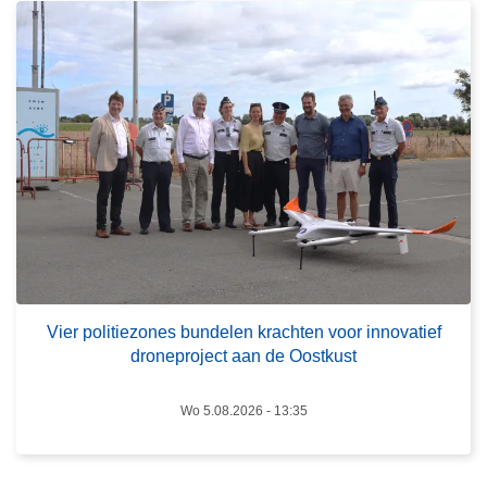
s
r
o
p
v
e
e
c
r
t
V
e
i
u
e
r
r
k
p
e
o
n
l
n
i
e
Vier politiezones bundelen krachten voor innovatief
droneproject aan de Oostkust
t
n
i
e
Wo 5.08.2026 - 13:35
z
o