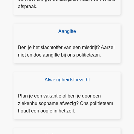
n
o
afspraak.
e
u
p
d
r
i
Aangifte
D
o
g
o
j
e
e
Ben je het slachtoffer van een misdrijf? Aarzel
e
n
a
niet en doe aangifte bij ons politieteam.
c
o
a
t
n
n
a
li
g
a
Afwezigheidstoezicht
T
n
ift
n
o
e
e
d
e
Plan je een vakantie of ben je door een
e
z
ziekenhuisopname afwezig? Ons politieteam
O
i
houdt een oogje in het zeil.
o
c
s
h
t
t